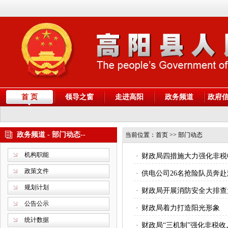
首 页
领导之窗
走进高阳
政务频道
政府
政务频道 - 部门动态--
当前位置：
首页
>> 部门动态
机构职能
·
财政局四措施大力强化非税
政策文件
·
供电公司26名抢险队员奔
规划计划
·
财政局开展消防安全大排查
公告公示
·
财政局着力打造阳光形象
统计数据
·
财政局“三机制”强化非税收