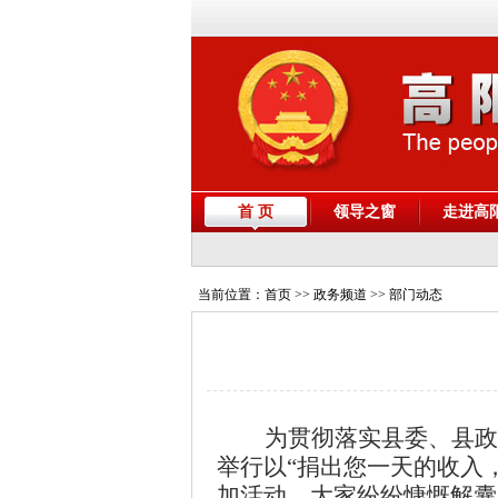
首 页
领导之窗
走进高
当前位置：
首页
>> 政务频道 >> 部门动态
为贯彻落实县委、县政
举行以
“
捐出您一天的收入
加活动，大家纷纷慷慨解囊