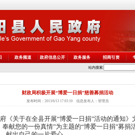
阳
政务频道
政府信息公开
政务服务
招商引资
站内搜索:
财政局积极开展“博爱一日捐”慈善募捐活动
发布时间：2013/6/13 17:03:10 信息发布人：管理员
府《关于在全县开展
“
博爱一日捐
”
活动的通知》
，奉献您的一份真情
”
为主题的
“
博爱一日捐
”
募捐
，献出自己的一片爱心。