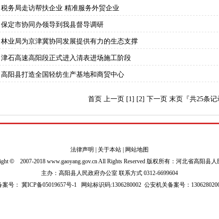
税务局走访帮扶企业 精准服务外贸企业
保定市协同办领导到我县督导调研
林业局为京津冀协同发展提供有力的生态支撑
津石高速高阳段正式进入清表进场施工阶段
高阳县打造全国轻纺生产基地和商贸中心
首页 上一页
[1]
[2]
下一页
末页
『共
25
条记录
法律声明
|
关于本站
|
网站地图
ight
©
2007-2018 www.gaoyang.gov.cn All Rights Reserved 版权所有：河北省高阳
主办：高阳县人民政府办公室 联系方式 0312-6699604
P备案号：
冀ICP备05019657号-1
网站标识码:1306280002
公安机关备案号：1306280200