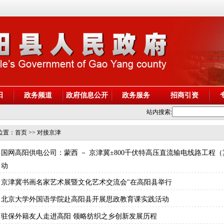
阳
政务频道
政府信息公开
政务服务
招商引资
站内搜索:
位置：
首页
>> 对接京津
国网高阳供电公司：蒙西 － 京津冀±800千伏特高压直流输电线路工程
动
京津冀书画名家艺术展暨文化艺术交流会"在高阳县举行
北京大学外国语学院赴高阳县开展思政教育课实践活动
驻保外籍友人走进高阳 领略纺织之乡创新发展历程