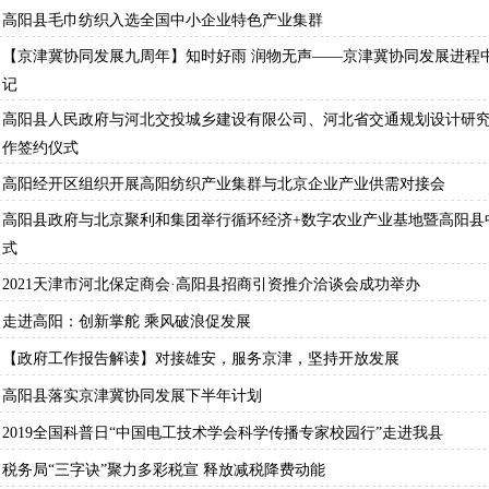
高阳县毛巾纺织入选全国中小企业特色产业集群
【京津冀协同发展九周年】知时好雨 润物无声——京津冀协同发展进程
记
高阳县人民政府与河北交投城乡建设有限公司、河北省交通规划设计研
作签约仪式
高阳经开区组织开展高阳纺织产业集群与北京企业产业供需对接会
高阳县政府与北京聚利和集团举行循环经济+数字农业产业基地暨高阳县
式
2021天津市河北保定商会·高阳县招商引资推介洽谈会成功举办
走进高阳：创新掌舵 乘风破浪促发展
【政府工作报告解读】对接雄安，服务京津，坚持开放发展
高阳县落实京津冀协同发展下半年计划
2019全国科普日“中国电工技术学会科学传播专家校园行”走进我县
税务局“三字诀”聚力多彩税宣 释放减税降费动能