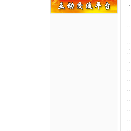
·
·
·
·
·
·
·
·
·
·
·