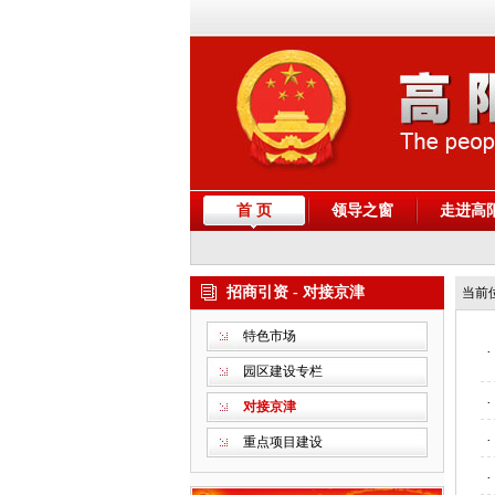
首 页
领导之窗
走进高
招商引资 - 对接京津
当前
特色市场
·
园区建设专栏
·
对接京津
·
重点项目建设
·