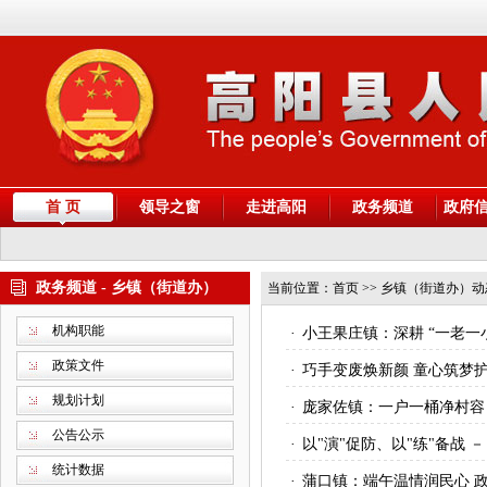
首 页
领导之窗
走进高阳
政务频道
政府
政务频道 - 乡镇（街道办）
当前位置：
首页
>> 乡镇（街道办）动
机构职能
·
小王果庄镇：深耕 “一老一
政策文件
·
巧手变废焕新颜 童心筑梦
规划计划
·
庞家佐镇：一户一桶净村容
公告公示
·
以"演"促防、以"练"备战 
统计数据
·
蒲口镇：端午温情润民心 