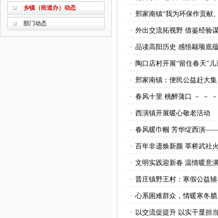
乡镇（街道办）动态
·
邢家南镇“我为环保作贡献
部门动态
·
外出交流拓视野 借鉴经验
·
品读高阳历史 感悟颛顼底
·
陶口店村开展“留住春天”
·
邢家南镇：便民公益赶大集
·
春风十里 桃醉蒲口 － －
·
西演镇开展暖心敬老活动
·
春风暖巾帼 芳华绽西演——
·
百年非遗焕新颜 莘桥武社
·
文明实践迎新春 温情暖意
·
晋庄镇野王村：寒假公益辅
·
心系困难群众，情暖寒冬腊
·
以交流促提升 以实干显担