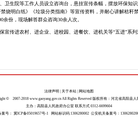
、卫生院等工作人员设立咨询台，悬挂宣传条幅，摆放环保知识
秆禁烧明白纸》《垃圾分类指南》等宣传资料，并耐心讲解秸秆
00余份，现场解答群众咨询30余人次。
保宣传进农村、进企业、进校园、进餐饮、进机关等“五进”系
法律声明
|
关于本站
|
网站地图
ight
©
2007-2018 www.gaoyang.gov.cn All Rights Reserved 版权所有：河北省高阳
主办：高阳县人民政府办公室 联系方式 0312-6699604
P备案号：
冀ICP备05019657号-1
网站标识码:1306280002
公安机关备案号：1306280200