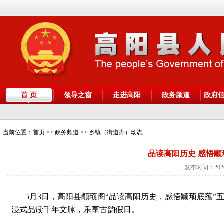
首 页
领导之窗
走进高阳
政务频道
政府
当前位置：
首页
>> 政务频道 >> 乡镇（街道办）动态
品读高阳历史 感悟颛
发布时间：2026
5月3日，高阳县颛顼阁“品读高阳历史，感悟颛顼底蕴
浸式品读千年文脉，乐享古韵假日。