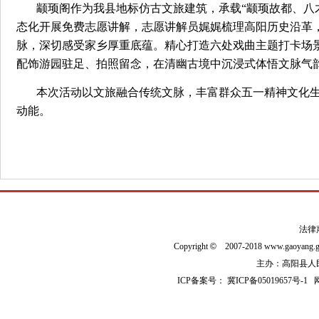
颛
顼阁作为我县地标仿古文旅建筑，承载“颛顼故都、八
态化开展免费志愿讲解，志愿讲解员娓娓梳理高阳历史沿革
脉，深切感受家乡厚重底蕴。精心打造六处戏曲主题打卡场
配饰游园驻足、拍照留念，在清幽古境中沉浸式体悟文脉
本次活动以文旅融合传统文脉，丰富群众五一精神文化
动能。
法律
Copyright
©
2007-2018 www.gaoyan
主办：高阳县人民政
ICP备案号：
冀ICP备05019657号-1
网