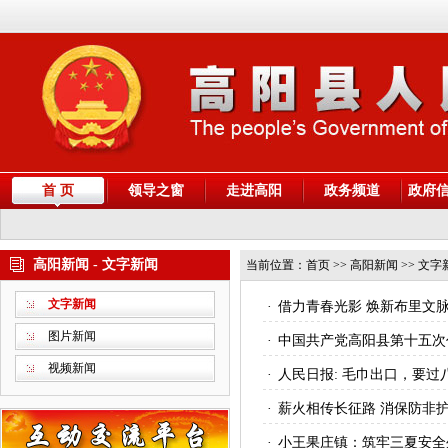
首 页
领导之窗
走进高阳
政务频道
政府
高阳新闻 - 文字新闻
当前位置：
首页
>> 高阳新闻 >> 文字
文字新闻
·
借力青春光影 焕新布里文
图片新闻
·
中国共产党高阳县第十五次
视频新闻
·
人民日报: 毛巾出口，要过
·
薪火相传长征路 消保防非
·
小王果庄镇：筑牢三夏安全