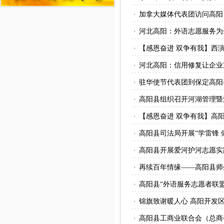
·
加拿大媒体代表团访问高阳
·
河北高阳：外语志愿服务为
·
【感恩奋进 双争有我】西
·
河北高阳：信用修复让企业
·
驻华使节代表团到保定高阳
·
高阳县组织召开河湖管理暨
·
【感恩奋进 双争有我】高
·
高阳县司法局开展“学雷锋 
·
高阳县开展爱河护河志愿实
·
再续百年情缘——高阳县师
·
高阳县“外语服务志愿者联
·
锦旗致谢暖人心 高阳开发区
·
高阳县工商业联合会（总商