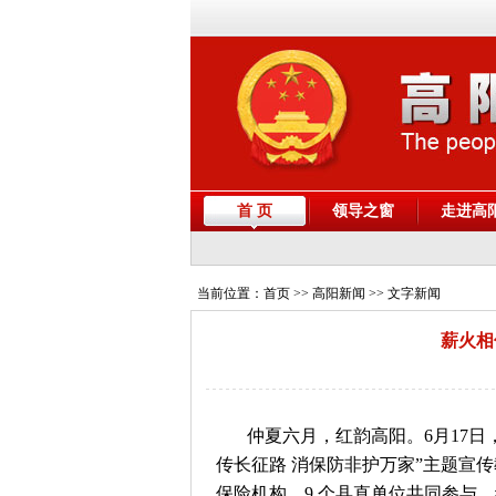
首 页
领导之窗
走进高
当前位置：
首页
>> 高阳新闻 >> 文字新闻
薪火相
仲夏六月，红韵高阳。6月17
传长征路 消保防非护万家”主题宣
保险机构、9 个县直单位共同参与