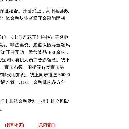
深度结合。开幕式上，高阳县县政
召全体金融从业者坚守金融为民初
山红》《山丹丹花开红艳艳》等经典
诈骗、非法集资、虚假保险等金融风
展互动，发放奖品 100 余份，
上台慰问演职人员并合影留念。线下
折页、宣传布袋、围裙等各类宣传品
非实用知识。线上同步推送 60000
凝聚监管、地方、金融机构多方合
打击非法金融活动，提升群众风险
量。
[打印本页]
[关闭窗口]