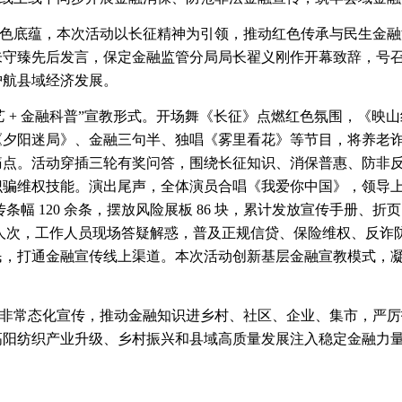
色底蕴，本次活动以长征精神为引领，推动红色传承与民生金融
朱守臻先后发言，保定金融监管分局局长翟义刚作开幕致辞，号
护航县域经济发展。
艺 + 金融科普”宣教形式。开场舞《长征》点燃红色氛围，《映
《夕阳迷局》、金融三句半、独唱《雾里看花》等节目，将养老
点。活动穿插三轮有奖问答，围绕长征知识、消保普惠、防非反诈开
识骗维权技能。演出尾声，全体演员合唱《我爱你中国》，领导
传条幅 120 余条，摆放风险展板 86 块，累计发放宣传手册、
00 余人次，工作人员现场答疑解惑，普及正规信贷、保险维权、反诈防
民，打通金融宣传线上渠道。本次活动创新基层金融宣教模式，
非常态化宣传，推动金融知识进乡村、社区、企业、集市，严厉
高阳纺织产业升级、乡村振兴和县域高质量发展注入稳定金融力