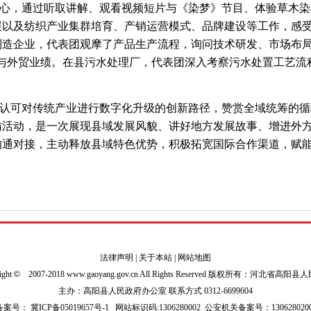
心，通过听取讲解、观看视频短片与《染梦》节目、体验草木染
以及纺织产业集群培育、产销运营模式、品牌建设等工作，感受
制造企业，代表团观摩了产品生产流程，询问技术研发、市场布局
势与外贸业绩。在县污水处理厂，代表团深入考察污水处置工艺流
认可对传统产业进行数字化升级的创新路径，赞赏全域统筹的循
访活动，是一次展现县域发展风貌、讲好地方发展故事、增进外
沟通对接，主动释放县域特色优势，积极拓宽国际合作渠道，赋
法律声明
|
关于本站
|
网站地图
ight
©
2007-2018 www.gaoyang.gov.cn All Rights Reserved 版权所有：河北省高阳
主办：高阳县人民政府办公室 联系方式 0312-6699604
P备案号：
冀ICP备05019657号-1
网站标识码:1306280002
公安机关备案号：1306280200