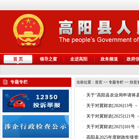
首 页
领导之窗
走进高阳
政务频道
政府
专题专栏
当前位置：
首页
>> 专题专栏 >> 扶
·
关于“高阳县农业局申请将县
·
关于对冀财农[2026]13
·
关于对冀财农[2025]12
·
关于对冀财农[2025]10
·
高阳县2025年度财政衔接