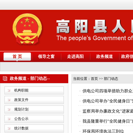
首 页
领导之窗
走进高阳
政务频道
政府
政务频道 - 部门动态--
当前位置：
首页
>> 部门动态
机构职能
·
供电公司四项举措助力群众
政策文件
·
供电公司举办“全民健身日”
规划计划
·
监察局举办廉政文化“进家
公告公示
·
我县隆重举行“全民健身日”
统计数据
·
环保局环境执法三到位