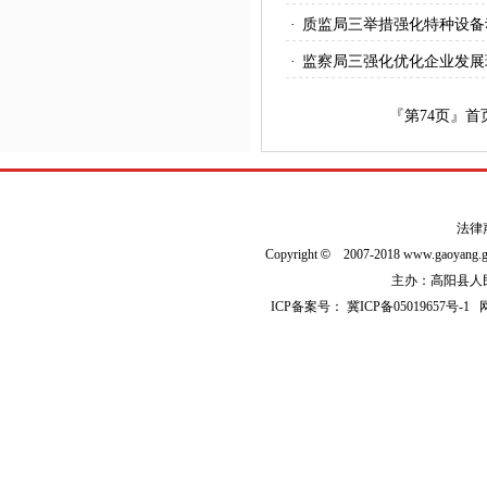
·
质监局三举措强化特种设备
·
监察局三强化优化企业发展
『第
74
页』
首
法律
Copyright
©
2007-2018 www.gaoyan
主办：高阳县人民政
ICP备案号：
冀ICP备05019657号-1
网