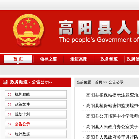
首 页
领导之窗
走进高阳
政务频道
政府
政务频道 - 公告公示--
当前位置：
首页
>> 公告公示
机构职能
·
高阳县植保站提示注意查治
政策文件
·
高阳县植保站密切监测蝗虫
规划计划
·
高阳县公开招聘中小学教师
公告公示
·
高阳县人民政府办公室关于
统计数据
·
高阳县人民政府关于进行防