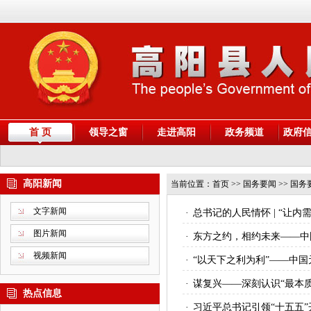
首 页
领导之窗
走进高阳
政务频道
政府
高阳新闻
当前位置：
首页
>> 国务要闻 >> 国务
文字新闻
·
总书记的人民情怀 | “让
图片新闻
·
东方之约，相约未来——中
视频新闻
·
“以天下之利为利”——中
·
谋复兴——深刻认识“最本质
热点信息
·
习近平总书记引领“十五五