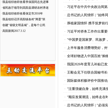
·
我县组织收听收看李保国同志先进事
·
习近平在中共中央政治局第
·
省民政厅领导到高阳县调研农村养老
·
我县组织收听收看保定市2016年
·
总书记的人民情怀 | “始
·
我县组织召开高阳镇各村“两委”班
·
厚植家国情怀 携手筑梦前
·
创建“省级文明县城”，是每个公民
·
高阳新闻2017.3.12
·
习近平对侨务工作作出重要
·
“中国梦是国家梦、民族梦
·
上半年服务消费增势好，外
·
全球好物进入中国百姓“购物
·
我国2026年度育儿补贴已发
·
王毅会见下任联合国秘书长
·
国际媒体积极评价中国推动
·
“注重强健自身，始终充满
·
“顺应发展潮流，始终走在
·
总书记的人民情怀 | “必