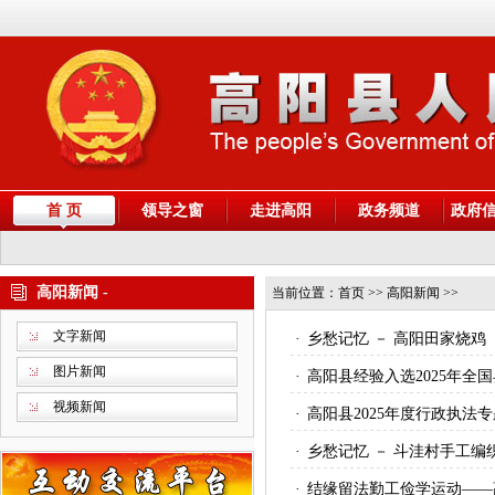
首 页
领导之窗
走进高阳
政务频道
政府
高阳新闻 -
当前位置：
首页
>> 高阳新闻 >>
文字新闻
·
乡愁记忆 － 高阳田家烧鸡
图片新闻
·
高阳县经验入选2025年全
视频新闻
·
高阳县2025年度行政执法
·
乡愁记忆 － 斗洼村手工编
·
结缘留法勤工俭学运动——