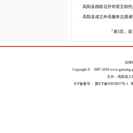
·
高阳县残联召开邻里互助托
·
高阳县成立外语服务志愿者
『第
5
页』
首
法律
Copyright
©
2007-2018 www.gaoyan
主办：高阳县人民政
ICP备案号：
冀ICP备05019657号-1
网