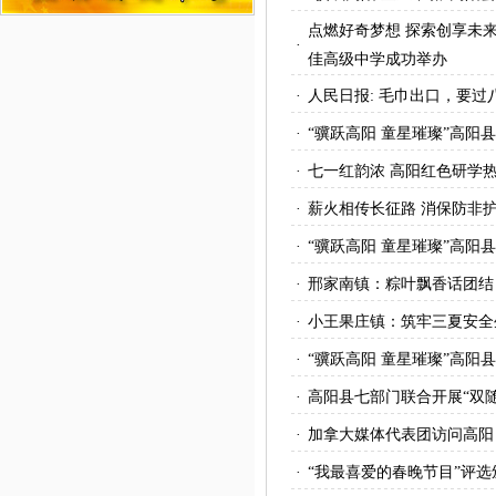
点燃好奇梦想 探索创享未
·
佳高级中学成功举办
·
人民日报: 毛巾出口，要过
·
“骥跃高阳 童星璀璨”高阳
·
七一红韵浓 高阳红色研学
·
薪火相传长征路 消保防非
·
“骥跃高阳 童星璀璨”高阳
·
邢家南镇：粽叶飘香话团结
·
小王果庄镇：筑牢三夏安全
·
“骥跃高阳 童星璀璨”高阳
·
高阳县七部门联合开展“双
·
加拿大媒体代表团访问高阳
·
“我最喜爱的春晚节目”评