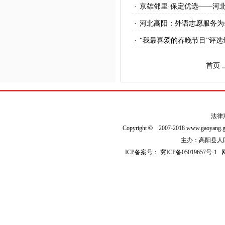
·
京雄邻里·保定优选——河
·
河北高阳：外语志愿服务为
·
“我最喜爱的春晚节目”评
首页
法律
Copyright
©
2007-2018 www.gaoyan
主办：高阳县人民政
ICP备案号：
冀ICP备05019657号-1
网