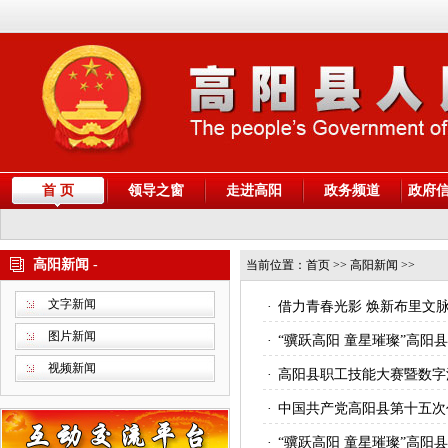
首 页
领导之窗
走进高阳
政务频道
政府
高阳新闻 -
当前位置：
首页
>> 高阳新闻 >>
文字新闻
·
借力青春光影 焕新布里文
图片新闻
·
“骥跃高阳 童星璀璨”高阳
视频新闻
·
高阳县职工技能大赛暨数字
·
中国共产党高阳县第十五次
·
“骥跃高阳 童星璀璨”高阳