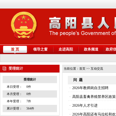
首 页
领导之窗
走进高阳
政务频道
政府
受理统计
当前位置：
首页
>> 互动交流
受理统计
问 题
本日受理：
0件
·
2026年教师岗自主招聘
本月受理：
0件
·
高阳县畜禽养殖禁养区政策
本年受理：
7件
·
2026年人才引进
累计受理：
564件
·
2026年高阳还有马拉松和