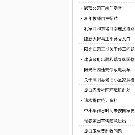
·
颛顼公园正南门噪音
·
26年教师自主招聘
·
利家口和东绪口南连接道路
·
建新大街与正阳路交叉口
·
阳光庄园三期关于停工问题
·
建议政府出面和瑞春家园物
·
阳光庄园违规停放电动车
·
关于高阳县老旧小区家属楼
·
庞口恩发社区环境脏乱差
·
请求提供统计资料
·
中小学作息时间未按国家要
·
瑞春家园车辆随意进出
·
庞口卫生费乱收问题