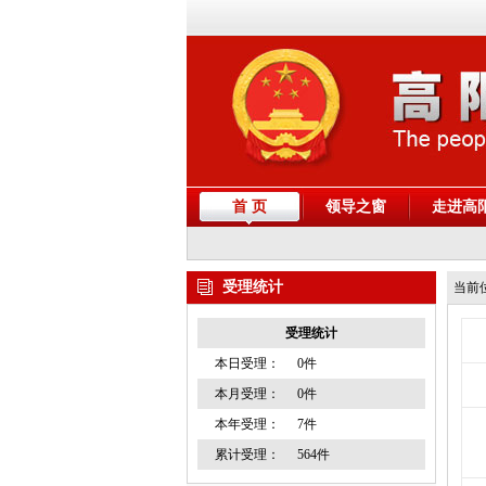
首 页
领导之窗
走进高
受理统计
当前
受理统计
本日受理：
0件
本月受理：
0件
本年受理：
7件
累计受理：
564件