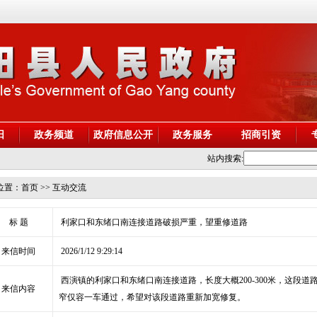
阳
政务频道
政府信息公开
政务服务
招商引资
站内搜索:
位置：
首页
>> 互动交流
标 题
利家口和东绪口南连接道路破损严重，望重修道路
来信时间
2026/1/12 9:29:14
西演镇的利家口和东绪口南连接道路，长度大概200-300米，这段
来信内容
窄仅容一车通过，希望对该段道路重新加宽修复。