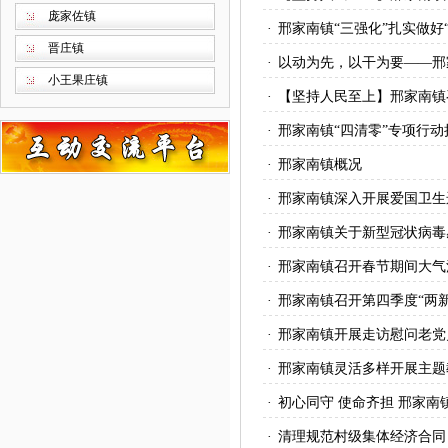
庞家佐镇
·
邢家南镇“三强化”扎实做好
晋庄镇
·
以动为先，以干为要——邢
小王果庄镇
·
【坚持人民至上】邢家南镇
·
邢家南镇“四清零”专项行动
·
邢家南镇概况
·
邢家南镇深入开展爱国卫生
·
邢家南镇关于新型冠状病毒
·
邢家南镇召开春节期间大气
·
邢家南镇召开第四季度“两
·
邢家南镇开展走访慰问老党
·
邢家南镇灵活多样开展主题
·
初心同守 使命齐担 邢家
·
清理规范村级集体经济合同