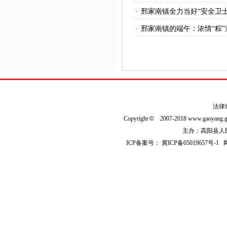
·
邢家南镇全力当好“安全卫士
·
邢家南镇的端午：浓情“粽”
法律
Copyright
©
2007-2018 www.gaoyan
主办：高阳县人民政
ICP备案号：
冀ICP备05019657号-1
网