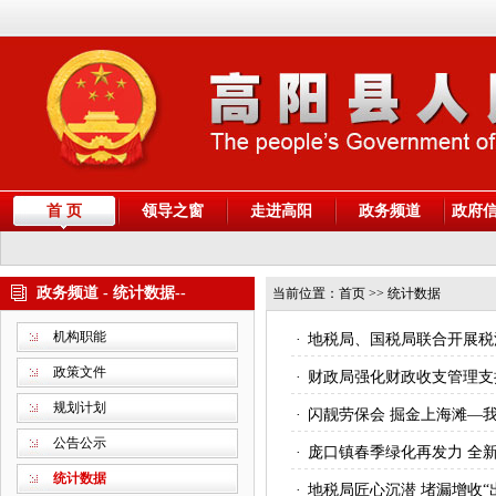
首 页
领导之窗
走进高阳
政务频道
政府
政务频道 - 统计数据--
当前位置：
首页
>> 统计数据
机构职能
·
地税局、国税局联合开展税
政策文件
·
财政局强化财政收支管理支
规划计划
·
闪靓劳保会 掘金上海滩—
公告公示
·
庞口镇春季绿化再发力 全
统计数据
·
地税局匠心沉潜 堵漏增收“