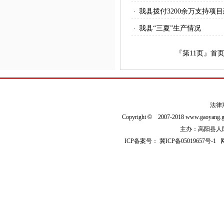
·
我县拨付3200余万支持项
·
我县“三夏”生产情况
『第
11
页』
首
法律
Copyright
©
2007-2018 www.gaoyan
主办：高阳县人民政
ICP备案号：
冀ICP备05019657号-1
网