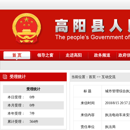
首 页
领导之窗
走进高阳
政务频道
政府
受理统计
当前位置：
首页
>> 互动交流
受理统计
标 题
城市管理综合执
本日受理：
0件
来信时间
2018/8/15 20:57:
本月受理：
0件
本年受理：
7件
来信内容
执法电动车未安
累计受理：
564件
责任单位
执法局