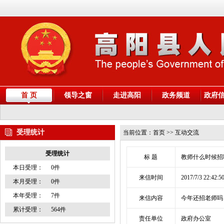
首 页
领导之窗
走进高阳
政务频道
政府
受理统计
当前位置：
首页
>> 互动交流
受理统计
标 题
教师什么时候
本日受理：
0件
来信时间
2017/7/3 22:42:5
本月受理：
0件
本年受理：
7件
来信内容
今年还招老师吗
累计受理：
564件
责任单位
政府办公室