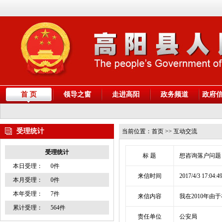
首 页
领导之窗
走进高阳
政务频道
政府
受理统计
当前位置：
首页
>> 互动交流
受理统计
标 题
想咨询落户问
本日受理：
0件
来信时间
2017/4/3 17:04:4
本月受理：
0件
本年受理：
7件
来信内容
我在2010年由
累计受理：
564件
责任单位
公安局