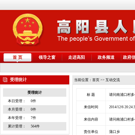
首 页
领导之窗
走进高阳
政务频道
政府
受理统计
当前位置：
首页
>> 互动交流
受理统计
标 题
请问南浦口村多
本日受理：
0件
来信时间
2014/12/6 20:24:
本月受理：
0件
本年受理：
7件
来信内容
请问南浦口村多
累计受理：
564件
责任单位
蒲口乡