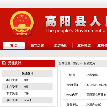
首 页
领导之窗
走进高阳
政务频道
政府
受理统计
当前位置：
首页
>> 互动交流
受理统计
标 题
小区消防
本日受理：
0件
来信时间
2014/8/9 13:13:0
本月受理：
0件
本年受理：
7件
来信内容
高阳现在所建有
累计受理：
564件
责任单位
政府办公室