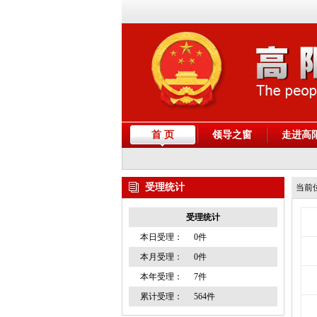
首 页
领导之窗
走进高
受理统计
当前
受理统计
本日受理：
0件
本月受理：
0件
本年受理：
7件
累计受理：
564件