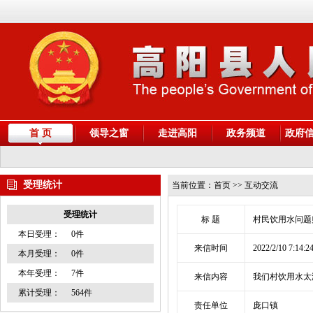
首 页
领导之窗
走进高阳
政务频道
政府
受理统计
当前位置：
首页
>> 互动交流
受理统计
标 题
村民饮用水问题
本日受理：
0件
来信时间
2022/2/10 7:14:2
本月受理：
0件
本年受理：
7件
来信内容
我们村饮用水太
累计受理：
564件
责任单位
庞口镇