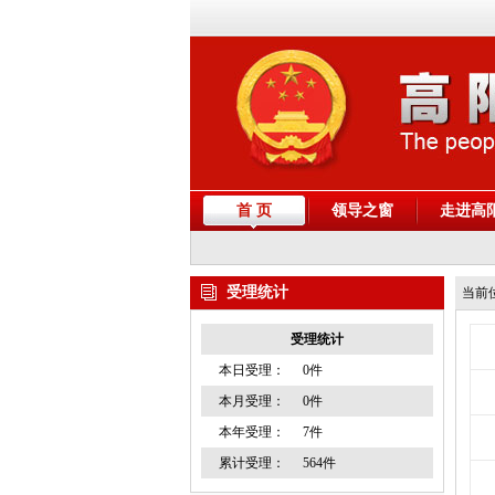
首 页
领导之窗
走进高
受理统计
当前
受理统计
本日受理：
0件
本月受理：
0件
本年受理：
7件
累计受理：
564件