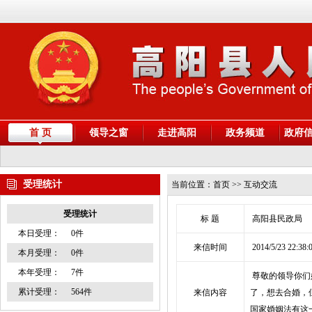
首 页
领导之窗
走进高阳
政务频道
政府
受理统计
当前位置：
首页
>> 互动交流
受理统计
标 题
高阳县民政局
本日受理：
0件
来信时间
2014/5/23 22:38:
本月受理：
0件
本年受理：
7件
尊敬的领导你们
累计受理：
564件
来信内容
了，想去合婚，
国家婚姻法有这