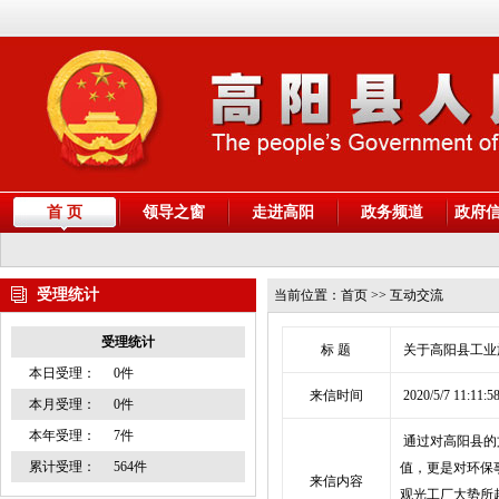
首 页
领导之窗
走进高阳
政务频道
政府
受理统计
当前位置：
首页
>> 互动交流
受理统计
标 题
关于高阳县工业
本日受理：
0件
来信时间
2020/5/7 11:11:5
本月受理：
0件
本年受理：
7件
通过对高阳县的
累计受理：
564件
值，更是对环保
来信内容
观光工厂大势所