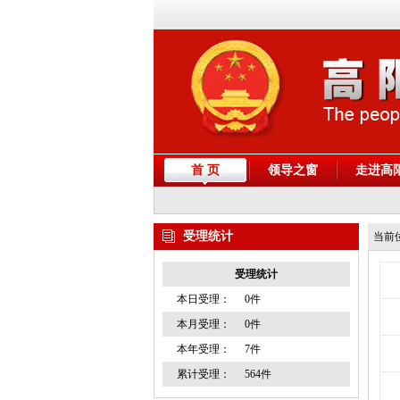
首 页
领导之窗
走进高
受理统计
当前
受理统计
本日受理：
0件
本月受理：
0件
本年受理：
7件
累计受理：
564件