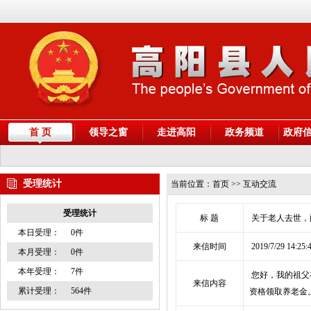
首 页
领导之窗
走进高阳
政务频道
政府
受理统计
当前位置：
首页
>> 互动交流
受理统计
标 题
关于老人去世，
本日受理：
0件
来信时间
2019/7/29 14:25:
本月受理：
0件
本年受理：
7件
您好，我的祖父
来信内容
累计受理：
564件
资格领取养老金