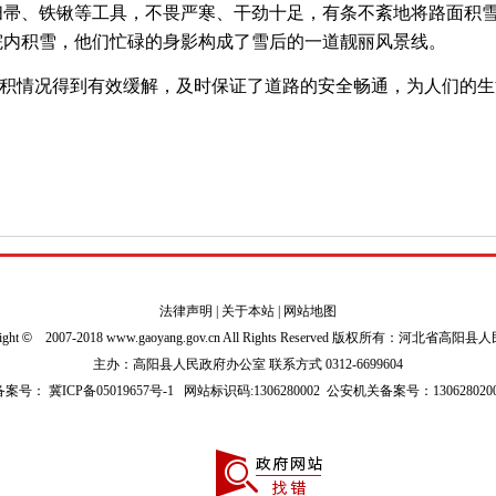
扫帚、铁锹等工具，不畏严寒、干劲十足，有条不紊地将路面积
院内积雪，他们忙碌的身影构成了雪后的一道靓丽风景线。
积情况得到有效缓解，及时保证了道路的安全畅通，为人们的生
法律声明
|
关于本站
|
网站地图
ight
©
2007-2018 www.gaoyang.gov.cn All Rights Reserved 版权所有：河北省高阳
主办：高阳县人民政府办公室 联系方式 0312-6699604
P备案号：
冀ICP备05019657号-1
网站标识码:1306280002
公安机关备案号：1306280200