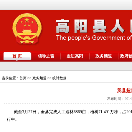
首 页
领导之窗
走进高阳
政务频道
政府
当前位置：
首页
>> 政务频道 >> 统计数据
我县超
发布时间：2014/
截至3月27日，全县完成人工造林6869亩，植树71.491万株，占2
行中。