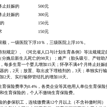
终止妊娠的
500元
终止妊娠的
300元
娠的
150元
术
150元
额，一级医院下浮10％，三级医院上浮10％。
特别规定》、《河北省人口与计划生育条例》等法规规定
天（分娩后新生儿死亡的98天）；难产（胎头吸引、产钳
，每多生育一个婴儿增加15天；怀孕不满4个月终止妊娠
育器的，2天；放置、取出皮下埋植剂的，3天；单独实行输
加2天、实行输卵管结扎的增加10天。
育保险费率为0.4%，各类企业等其他用人单位生育保险费
和生育保险的，个人不缴纳生育保险费。
保险的参保职工，连续缴费满12个月以上（不含补缴时间