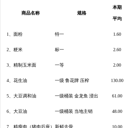
本期
商品名称
规格
平均
1
、面粉
特一
1.60
2
、粳米
标一
2.60
3
、精制玉米面
一等
2.00
4
、花生油
一级 鲁花牌 压榨
130.00
5
、大豆调和油
一级桶装 金龙鱼 浸出
61.00
6
、大豆油
一级桶装 当地主销
48.00
7
、精瘦肉（猪肉后座）
新鲜去骨
10.00