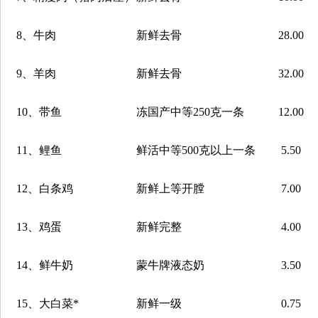
8
、牛肉
新鲜去骨
28.00
9
、羊肉
新鲜去骨
32.00
10
、带鱼
冻国产中等
250
克一条
12.00
11
、鲤鱼
鲜活中等
500
克以上一条
5.50
12
、白条鸡
新鲜上等开膛
7.00
13
、鸡蛋
新鲜完整
4.00
14
、鲜牛奶
蒙牛牌液态奶
3.50
15
、大白菜
*
新鲜一级
0.75