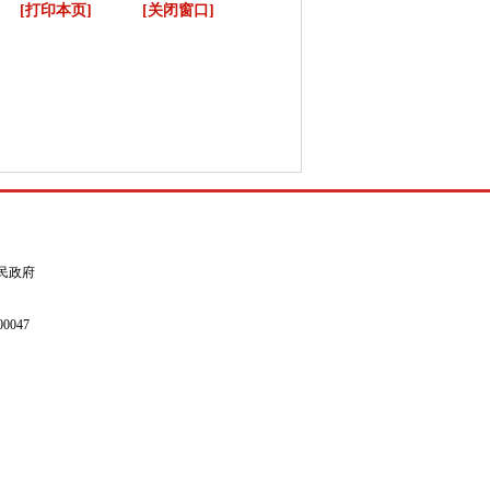
[打印本页]
[关闭窗口]
县人民政府
0047