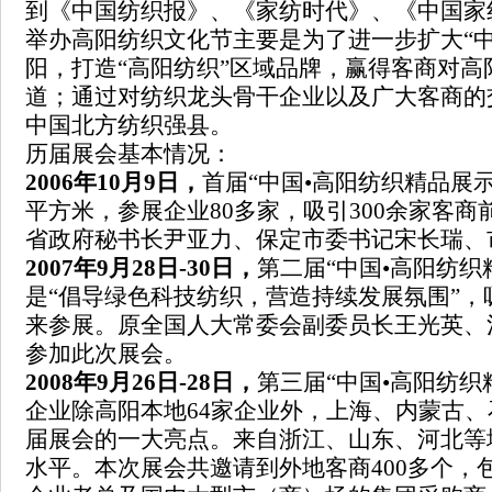
到《中国纺织报》、《家纺时代》、《中国家
举办高阳纺织文化节主要是为了进一步扩大“中
阳，打造“高阳纺织”区域品牌，赢得客商对
道；通过对纺织龙头骨干企业以及广大客商的
中国北方纺织强县。
历届展会基本情况：
2006
年10月9日
，
首届
“中国
•
高阳纺织精品展示
平方米，参展企业80多家，吸引300余家客
省政府秘书长尹亚力、保定市委书记宋长瑞、
2007
年9月28日
-30
日，
第二届
“中国
•
高阳纺织
是“倡导绿色科技纺织，营造持续发展氛围”，
来参展。原全国
人大常委会
副委员长王光英、
参加此次展会。
2008
年9月26日
-28
日，
第三届
“中国
•
高阳纺织
企业除高阳本地64家企业外，上海、内蒙古
届展会的一大亮点。来自浙江、山东、河北等地
水平。本次展会共邀请到外地客商400多个