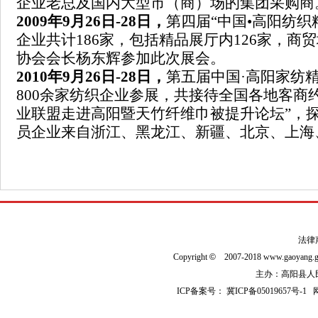
企业老总及国内大型市（商）场的集团采购商
2009
年9月26日
-28
日，
第四届
“中国
•
高阳纺织
企业共计186家，包括精品展厅内126家，
协会会长杨东辉参加此次展会。
2010
年9月26日
-28
日，
第五届中国·高阳家纺
800余家纺织企业参展，共接待全国各地客商约
业联盟走进高阳暨天竹纤维巾被提升论坛”，
员企业来自浙江、黑龙江、新疆、北京、上海
法律
Copyright
©
2007-2018 www.gaoyan
主办：高阳县人民政
ICP备案号：
冀ICP备05019657号-1
网