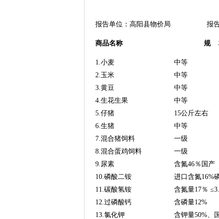
报告单位：高阳县物价局 报告日期：
商品名称
规 
1.小麦
中等
2.玉米
中等
3.黄豆
中等
4.生花生果
中等
5.仔猪
15公斤左右
6.生猪
中等
7.混合猪饲料
一级
8.混合蛋鸡饲料
一级
9.尿素
含氮46％国产
10.磷酸二铵
进口含氮16%磷
11.碳酸氢铵
含氮量17％ ≤3
12.过磷酸钙
含磷量12%
13.氯化钾
含钾量50%、