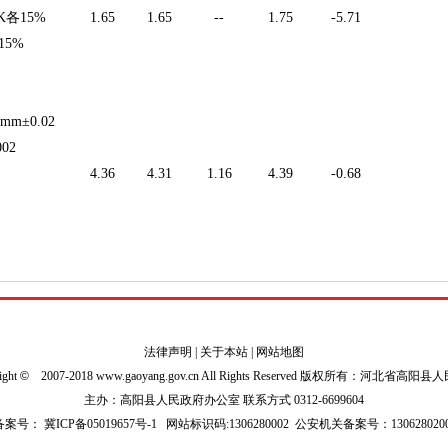
各15%
1.65
1.65
--
1.75
-5.71
15%
mm±0.02
002
4.36
4.31
1.16
4.39
-0.68
法律声明
|
关于本站
|
网站地图
ight
©
2007-2018 www.gaoyang.gov.cn All Rights Reserved 版权所有：河北省高阳
主办：高阳县人民政府办公室 联系方式 0312-6699604
P备案号：
冀ICP备05019657号-1
网站标识码:1306280002
公安机关备案号：1306280200