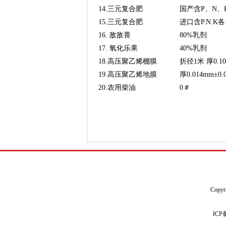
14.三元复合肥
国产含P、N、K
15.三元复合肥
进口含P.N.K各
16. 敌敌畏
80%乳剂
17. 氧化乐果
40%乳剂
18.高压聚乙烯棚膜
折径1米 厚0.10
19.高压聚乙烯地膜
厚0.014mm±0.
20.农用柴油
0＃
Copyr
IC