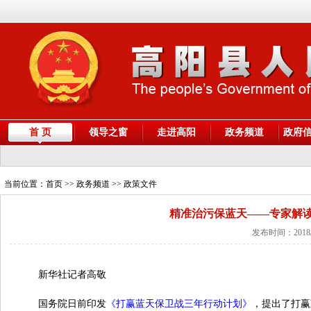
首 页
领导之窗
走进高阳
政务频道
政府
当前位置：
首页
>> 政务频道 >> 政策文件
精准治污保蓝天——专家解
发布时间：2018/
新华社记者高敬
国务院日前印发
《打赢蓝天保卫战三年行动计划》
，提出了打赢