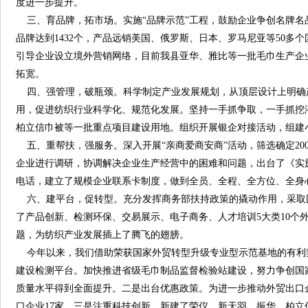
度进一步提升。
三、育品牌，拓市场。实施“品牌示范”工程，鼓励企业争创名牌名
品牌达到1432个，产品远销美国、俄罗斯、日本、罗马尼亚等50
引导企业设立境外营销网络，目前我县亚华、雅比等一批毛巾生产企业
拓宽。
四、强管理，破瓶颈。科学制定产业发展规划，从顶层设计上明确
用，促进纺织行业科学化、规范化发展。坚持一手抓争取，一手抓挖潜
柏立信巾被等一批重点项目建设用地。组织开展银企对接活动，组建
五、重帮扶，强服务。深入开展“亲商爱商安商”活动，筛选确定20
企业进行调研，协调解决企业生产经营中的困难和问题，出台了《实
电话，建立了规模企业联系卡制度，做到全员、全程、全方位、全身
六、建平台，促转型。充分发挥商务部扶持政策的撬动作用，采取
了产品创新、检测环保、交易展示、电子商务、人才培训5大类10个
题，为纺织产业发展插上了腾飞的翅膀。
今年以来，我们借助荣获国家外贸转型升级专业型示范基地的有利
建设检测平台。加快推进省级毛巾制品监督检验站建设，努力争创国
质量水平得到全面提升。二是出台优惠政策。为进一步推动外贸出口
口企业17家。三是注重科技创新。新建了荣仪、新天羽、振华、柏立