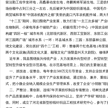
留法勤工俭学发祥地，高蠡暴动发生地，佟麟阁将军诞生地。三是纺织
场份额中占到三分之一左右，先后被评为中国纺织基地县、中国毛巾
商贸城和享有“中国农机配件之都”美誉的庞口汽车农机配件城，两大市
“十二五”期间，我们围绕产业发展，致力打造“一主三次多辅” 产
生物制药、小家电等多个辅助产业），积极培育2个中心（中国农业机
构建“四区一核” 城市布局（北部现代新区、西部工贸新区、东部工
环三园两广场” 城市水系（一环：环县城水系；三园：东部森林公
绕文化建设，突出抓好“四个二”工程，即：整修两个红色基地 (布里
两个文化设施(高阳文化大厦、颛顼文化广场暨盖叫天大剧院)、修缮两
近年来，我县围绕振兴传统产业，大力发展外向型经济，外贸转型升级
贸转型升级专业型示范基地。在示范基地培育上，我们的主要做法是
一、抓技改，促整合。每年拿出500万元引导资金，支持企业技术更
提升了产业装备水平，筑牢了产业发展基础。通过联合、兼并、重组进
式，把小微企业纳入规模企业生产管理体系，改变了企业“小弱散”现
二、严整治，重创新。连续7年开展纺织制品专项整治，培树先进典
巾产品质量抽检中，合格率均保持在90%以上。坚持“产学研”相结合
值。同时，成立了河北省新型纱线针织品工程技术研究中心，参与了