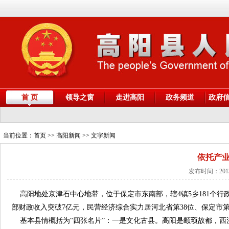
首 页
领导之窗
走进高阳
政务频道
政府
当前位置：
首页
>> 高阳新闻 >> 文字新闻
依托产业
发布时间：2013
高阳地处京津石中心地带，位于保定市东南部，辖4镇5乡181个行政村(
部财政收入突破7亿元，民营经济综合实力居河北省第38位、保定市第
基本县情概括为“四张名片”：一是文化古县。高阳是颛顼故都，西