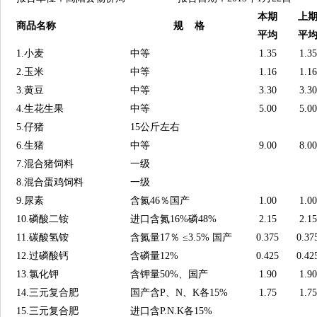
本期
上
商品名称
规 格
平均
平
1.小麦
中等
1.35
1.35
2.玉米
中等
1.16
1.16
3.黄豆
中等
3.30
3.30
4.生花生果
中等
5.00
5.00
5.仔猪
15公斤左右
6.生猪
中等
9.00
8.00
7.混合猪饲料
一级
8.混合蛋鸡饲料
一级
9.尿素
含氮46％国产
1.00
1.00
10.磷酸二铵
进口含氮16%磷48%
2.15
2.15
11.碳酸氢铵
含氮量17％ ≤3.5% 国产
0.375
0.37
12.过磷酸钙
含磷量12%
0.425
0.42
13.氯化钾
含钾量50%、国产
1.90
1.90
14.三元复合肥
国产含P、N、K各15%
1.75
1.75
15.三元复合肥
进口含P.N.K各15%