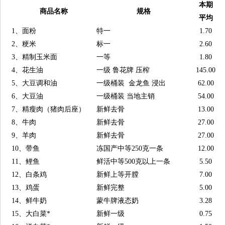
本期
商品名称
规格
平均
1、面粉
特一
1.70
2、粳米
标一
2.60
3、精制玉米面
一等
1.80
4、花生油
一级 鲁花牌 压榨
145.00
5、大豆调和油
一级桶装 金龙鱼 浸出
62.00
6、大豆油
一级桶装 当地主销
54.00
7、精瘦肉（猪肉后座）
新鲜去骨
13.00
8、牛肉
新鲜去骨
27.00
9、羊肉
新鲜去骨
27.00
10、带鱼
冻国产中等250克一条
12.00
11、鲤鱼
鲜活中等500克以上一条
5.50
12、白条鸡
新鲜上等开膛
7.00
13、鸡蛋
新鲜完整
5.00
14、鲜牛奶
蒙牛牌液态奶
3.28
15、大白菜*
新鲜一级
0.75