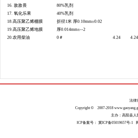
16. 敌敌畏
80%乳剂
17. 氧化乐果
40%乳剂
18.高压聚乙烯棚膜
折径1米 厚0.10mm±0.02
19.高压聚乙烯地膜
厚0.014mm±--2
20.农用柴油
0＃
4.24
4.24
法律
Copyright
©
2007-2018 www.gaoyan
主办：高阳县人民政
ICP备案号：
冀ICP备05019657号-1
网