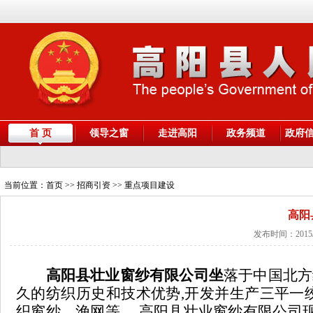
首 页
领导之窗
走进高阳
政务频道
政府
当前位置：
首页
>> 招商引资 >> 重点项目建设
高阳
发布时间：2015/
高阳县壮业窗纱有限公司坐
落于中国北方
久的纺织历史和技术优势,开发并生产三平一
织窗纱、渔网等。 高阳县壮业窗纱有限公司