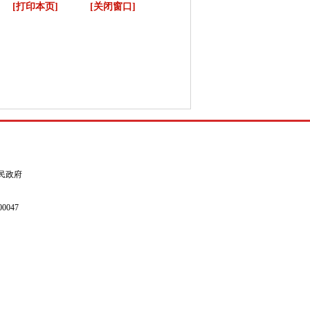
[打印本页]
[关闭窗口]
县人民政府
0047