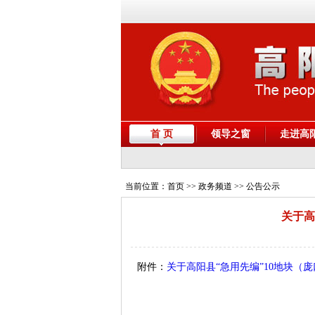
首 页
领导之窗
走进高
当前位置：
首页
>> 政务频道 >> 公告公示
关于高
附件：
关于高阳县“急用先编”10地块（