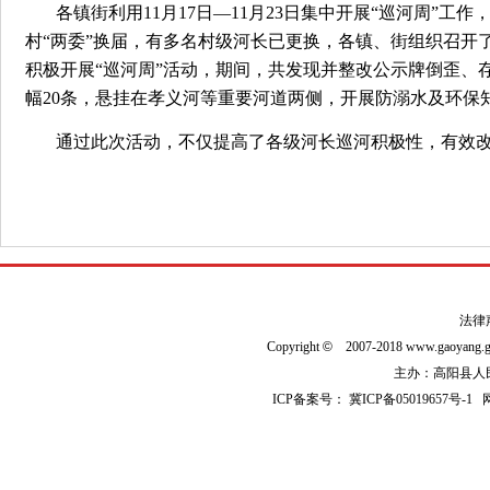
各镇街利用11月17日—11月23日集中开展“巡河周”
村“两委”换届，有多名村级河长已更换，各镇、街组织召开
积极开展“巡河周”活动，期间，共发现并整改公示牌倒歪、
幅20条，悬挂在孝义河等重要河道两侧，开展防溺水及环保
通过此次活动，不仅提高了各级河长巡河积极性，有效
法律
Copyright
©
2007-2018 www.gaoyan
主办：高阳县人民政
ICP备案号：
冀ICP备05019657号-1
网