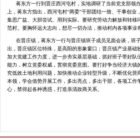
蒋东方一行到晋庄西河屯村，实地调研了当前党支部领
上，蒋东方指出，西河屯村“两委”干部团结一致、干事创业
集思广益、大胆尝试、用到实际。要研究劳动力解放和转移
范村。要胸怀远大志向，想尽一切办法，推动村内各项事业
在晋庄镇，蒋东方一行与晋庄镇班子成员见面会谈，班
出，晋庄镇区位特殊，是高阳的形象窗口；晋庄镇产业基础
加大党建工作力度，进一步夯实基层基础，抓好班子带好队
能力，树立党委权威，贯彻党委意图。要打好争当经济大镇的
究低效土地利用问题，加快推动企业转型升级，不断优化营
本领，学会借势开展工作，多出亮点，多出干部，各项工作
心，禁得起各种诱惑，打造亲清政商关系。