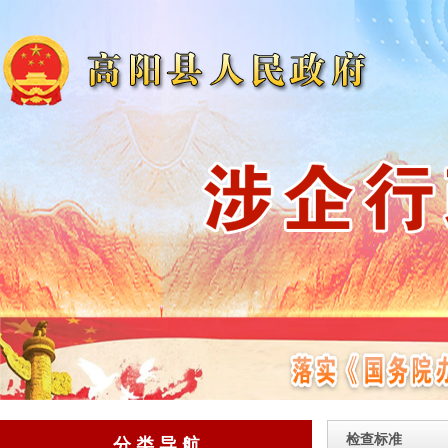
检查标准
分 类 导 航