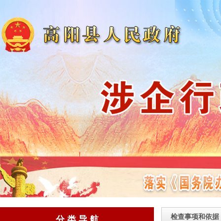
检查事项和依据
分 类 导 航