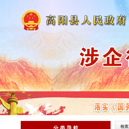
检查
分 类 导 航