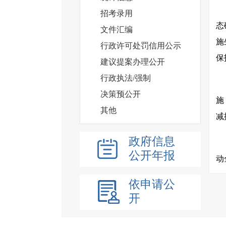
招考录用
态
文件汇编
施
行政许可处罚信用公示
保
建议提案办理公开
行政执法/强制
决策预公开
施
其他
减
政府信息
公开年报
动
依申请公
开
品
工