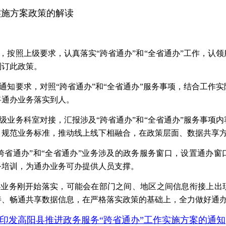
实施方案政策的解读
，
按照上级要求，认真落实
“
跨省通办
”
和
“
全省通办
”
工作，认领
制订此政策。
通知要求，对照
“
跨省通办
”
和
“
全省通办
”
服务事项，结合工作实
将通办业务落实到人。
级业务科室对接，汇报涉及
“
跨省通办
”
和
“
全省通办
”
服务事项内
，规范业务标准，推动线上线下相融合，在政策层面、数据共享
跨省通办
”
和
“
全省通办
”
业务涉及的政务服务窗口，设置通办窗
务培训，为通办业务可办提供人员支撑。
办业务刚开始落实，可能会在部门之间、地区之间信息衔接上出
善、畅通共享数据信息，在严格落实政策的基础上，全力做好通
印发高阳县
推进政务服务
“跨省通办”工作
实施方案的通知