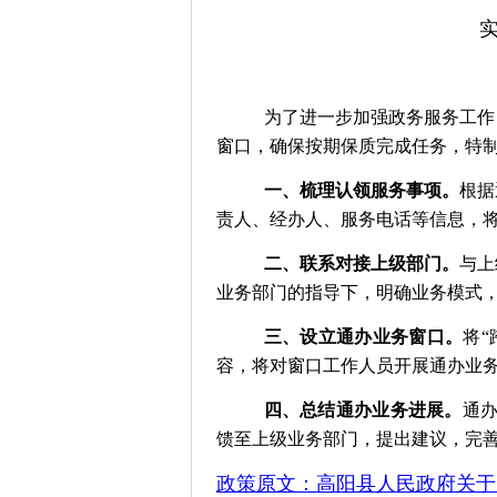
为了进一步加强政务服务工作
窗口，确保按期保质完成任务
，
特
一
、
梳理认领服务事项。
根据
责人、经办人、服务电话等信息，
二
、
联系对接上级部门。
与上
业务部门的指导下，明确业务模式
三
、
设立通办业务窗口。
将
“
容，将对窗口工作人员开展通办业
四
、
总结通办业务进展。
通
馈至上级业务部门，提出建议，完
政策原文：
高阳县人民政府
关于